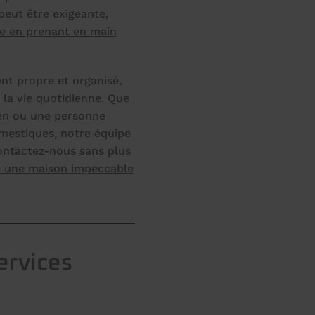
peut être exigeante,
ge en prenant en main
t propre et organisé,
e la vie quotidienne. Que
ien ou une personne
mestiques, notre équipe
Contactez-nous sans plus
re une maison impeccable
ervices