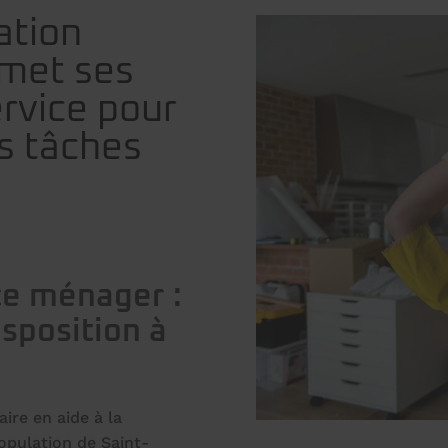
ation
 met ses
rvice pour
os tâches
ce ménager :
isposition à
ire en aide à la
opulation de Saint-